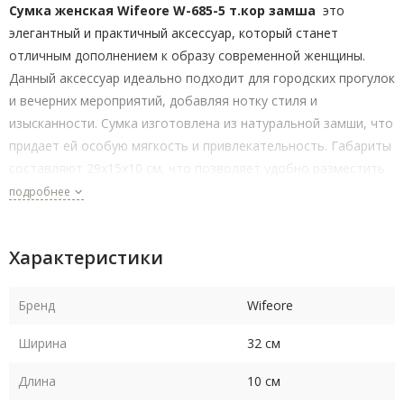
Сумка женская Wifeore W-685-5 т.кор замша
это
элегантный и практичный аксессуар, который станет
отличным дополнением к образу современной женщины.
Данный аксессуар идеально подходит для городских прогулок
и вечерних мероприятий, добавляя нотку стиля и
изысканности. Сумка изготовлена из натуральной замши, что
придает ей особую мягкость и привлекательность. Габариты
составляют 29x15x10 см, что позволяет удобно разместить
все необходимые вещи. Сумка закрывается на молнию, что
подробнее
обеспечивает дополнительную защиту. Съемный
регулируемый плечевой ремень добавляет комфорта и
Характеристики
возможности носить аксессуар так, как удобно вам.
Практичность и стиль — это основные качества, которые
Бренд
Wifeore
делают данную сумку незаменимой в повседневной жизни.
Ширина
32 см
Она станет отличным выбором для любой женщины,
ценящей комфорт и утонченность в своем образе.
Длина
10 см