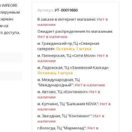
 WIFEORE ​
Артикул:
УТ-00019880
гулируемым
карман.
В заказе в интернет магазине:
Нет в
наличии
м на
Ожидает распределения по магазинам:
го доступа.
Нет в наличии
м. Гражданский пр,ТЦ «Северная
галерея»:
Осталась 1 штука
м. Пионерская, ТЦ «Сити Молл»:
Нет в
наличии
м. Ладожская, ТЦ «Заневский Каскад»:
Осталась 1 штука
м. Международная, ТЦ
"Международный":
Нет в наличии
м. Автово, ТЦ «Континент»:
Нет в
наличии
м. Купчино, ТЦ "Балкания NOVA":
Нет в
наличии
м. Звездная, ТЦ "Континент":
Нет в
наличии
г.Вологда, ТЦ "Мармелад":
Нет в