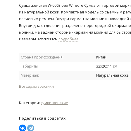
Сумка женская W-0063 бел Wifeore Сумка от торговой марки
из натуральной кожи. Компактная модель со съемным ре
плечевым ремнем. Внутри карман на молнии и накладной 
Внутри два отделения разделены перегородкой с кармано
молнии. ​На задней стороне - карман на молнии для быстро
Размеры 32х20х11см
подробнее
Страна происхождения:
Китай
Габариты:
32х20х11 см
Материал:
Натуральная кожа
Все характеристики
Категории:
сумки женские
Поделиться в соцсетях: