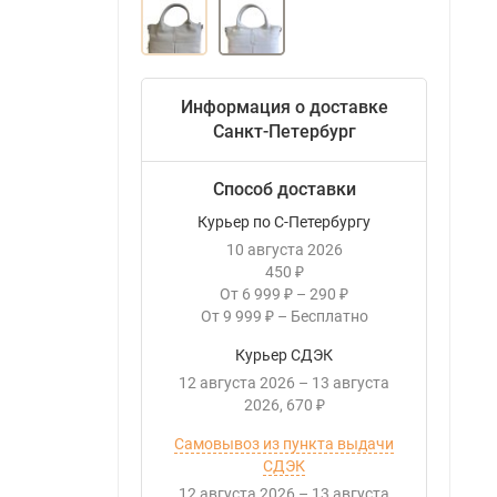
Информация о доставке
Санкт-Петербург
Способ доставки
Курьер по С-Петербургу
10 августа 2026
450
₽
От
6 999
–
290
₽
₽
От
9 999
–
Бесплатно
₽
Курьер СДЭК
12 августа 2026
–
13 августа
2026
670
₽
Самовывоз из пункта выдачи
СДЭК
12 августа 2026
–
13 августа