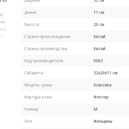
а из
Ширина
32 см
Длина
11 см
то
том
Высота
20 см
нем,
ло.
Страна происхождения
Китай
 два
Страна производства
Китай
нии,
Код производителя
0063
Габариты
32х20х11 см
Модель сумки
Классика
вного
Фактура кожи
Флотер
ть
Размер
M
Пол
Женщины