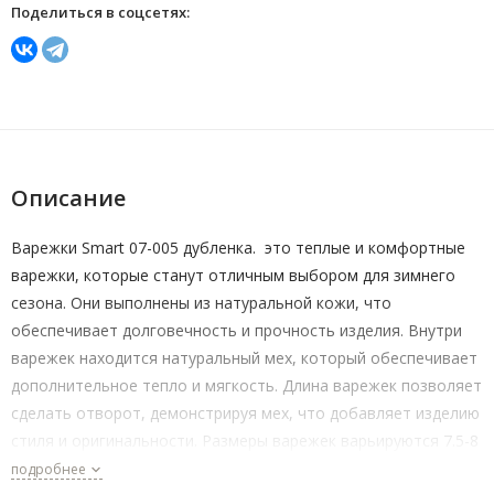
Поделиться в соцсетях:
Описание
Варежки Smart 07-005 дубленка. это теплые и комфортные
варежки, которые станут отличным выбором для зимнего
сезона. Они выполнены из натуральной кожи, что
обеспечивает долговечность и прочность изделия. Внутри
варежек находится натуральный мех, который обеспечивает
дополнительное тепло и мягкость. Длина варежек позволяет
сделать отворот, демонстрируя мех, что добавляет изделию
стиля и оригинальности. Размеры варежек варьируются 7.5-8
Выбирая варежки Smart 07-005 дубленка, вы получаете не
подробнее