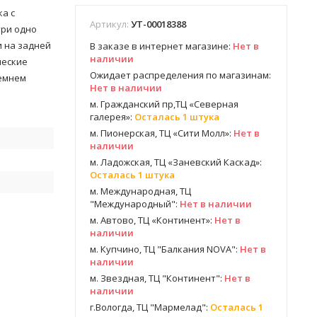
ка с
Артикул:
УТ-00018388
три одно
и на задней
В заказе в интернет магазине:
Нет в
наличии
ческие
Ожидает распределения по магазинам:
ремнем
Нет в наличии
м. Гражданский пр,ТЦ «Северная
галерея»:
Осталась 1 штука
м. Пионерская, ТЦ «Сити Молл»:
Нет в
наличии
м. Ладожская, ТЦ «Заневский Каскад»:
Осталась 1 штука
м. Международная, ТЦ
"Международный":
Нет в наличии
м. Автово, ТЦ «Континент»:
Нет в
наличии
м. Купчино, ТЦ "Балкания NOVA":
Нет в
наличии
м. Звездная, ТЦ "Континент":
Нет в
наличии
г.Вологда, ТЦ "Мармелад":
Осталась 1