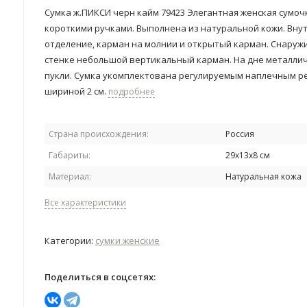
Сумка ж.ПИКСИ черн кайм 79423 Элегантная женская сумоч
короткими ручками. Выполнена из натуральной кожи. Вну
отделение, карман на молнии и открытый карман. Снаруж
стенке небольшой вертикальный карман. На дне металли
пукли. Сумка укомплектована регулируемым наплечным 
шириной 2 см.
подробнее
Страна происхождения:
Россия
Габариты:
29х13х8 см
Материал:
Натуральная кожа
Все характеристики
Категории:
сумки женские
Поделиться в соцсетях: