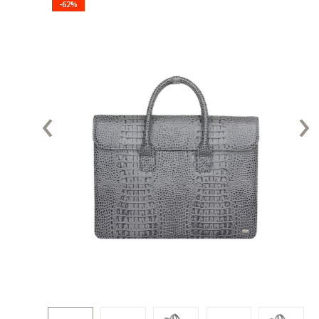
-62%
‹
›