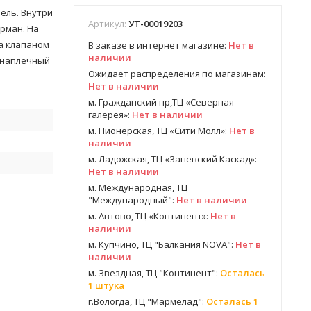
ель. Внутри
Артикул:
УТ-00019203
рман. На
ка клапаном
В заказе в интернет магазине:
Нет в
наличии
 наплечный
Ожидает распределения по магазинам:
Нет в наличии
м. Гражданский пр,ТЦ «Северная
галерея»:
Нет в наличии
м. Пионерская, ТЦ «Сити Молл»:
Нет в
наличии
м. Ладожская, ТЦ «Заневский Каскад»:
Нет в наличии
м. Международная, ТЦ
"Международный":
Нет в наличии
м. Автово, ТЦ «Континент»:
Нет в
наличии
м. Купчино, ТЦ "Балкания NOVA":
Нет в
наличии
м. Звездная, ТЦ "Континент":
Осталась
1 штука
г.Вологда, ТЦ "Мармелад":
Осталась 1