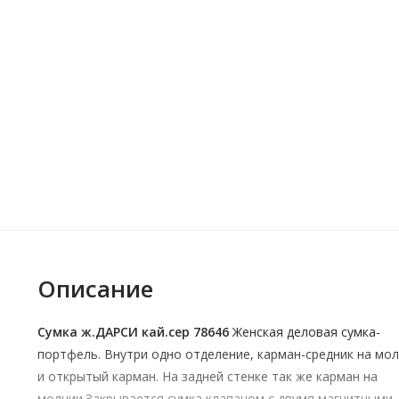
Описание
Сумка ж.ДАРСИ кай.сер 78646
Женская деловая сумка-
портфель. Внутри одно отделение, карман-средник на мо
и открытый карман. На задней стенке так же карман на
молнии.Закрывается сумка клапаном с двумя магнитными