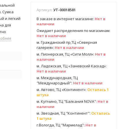
уральной
Артикул:
УТ-00018581
. Сумка
й и легкий
В заказе в интернет магазине:
Нет в
наличии
на для
Ожидает распределения по магазинам:
тно
Нет в наличии
робнее
м. Гражданский пр,ТЦ «Северная
галерея»:
Нет в наличии
м. Пионерская, ТЦ «Сити Молл»:
Нет в
наличии
м. Ладожская, ТЦ «Заневский Каскад»:
Нет в наличии
м. Международная, ТЦ
"Международный":
Нет в наличии
м. Автово, ТЦ «Континент»:
Осталась 1
штука
м. Купчино, ТЦ "Балкания NOVA":
Нет в
наличии
м. Звездная, ТЦ "Континент":
Осталась
1 штука
г.Вологда, ТЦ "Мармелад":
Нет в