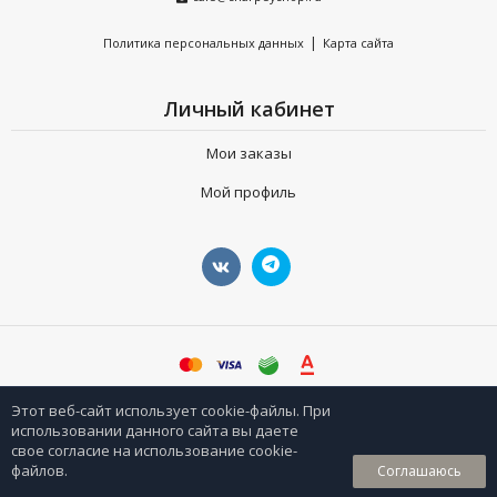
|
Политика персональных данных
Карта сайта
Личный кабинет
Мои заказы
Мой профиль
©
sharpeyshop.ru
Этот веб-сайт использует cookie-файлы. При
использовании данного сайта вы даете
свое согласие на использование cookie-
0
файлов.
Соглашаюсь