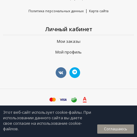
|
Политика персональных данных
Карта сайта
Личный кабинет
Мои заказы
Мой профиль
©
sharpeyshop.ru
Этот веб-сайт использует cookie-файлы. При
использовании данного сайта вы даете
свое согласие на использование cookie-
0
файлов.
Соглашаюсь