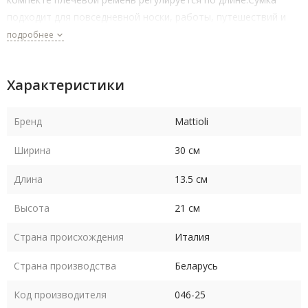
подходит для повседневной носки, работы, путешествий и
прогулок. Размеры 30х21х13.5 см.
подробнее
Характеристики
Бренд
Mattioli
Ширина
30 см
Длина
13.5 см
Высота
21 см
Страна происхождения
Италия
Страна производства
Беларусь
Код производителя
046-25