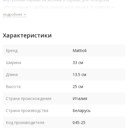
обеспечивают удобное размещение вещей. В комплекте
регулируемый по длине плечевой ремень, что позволяет
подробнее
носить сумку на плече или в руке. Размеры сумки составляют
33х25х13 см, что позволяет вместить все необходимые
Характеристики
вещи. Сумка выполнена в классическом стиле, что делает ее
подходящей для любого образа и случая.
Бренд
Mattioli
Ширина
33 см
Длина
13.5 см
Высота
25 см
Страна происхождения
Италия
Страна производства
Беларусь
Код производителя
045-25