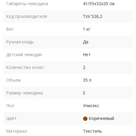
который подойдет как для мужчин, так и для женщин.
Габариты чемодана
41/55х32х20 см
Код производителя
TsV 526,2
Вес
1 кг
Ручная кладь
Да
Детский чемодан
Нет
Количество колес
2
Объем
35 л
Размер чемодана
S
Пол
Унисекс
Цвет
Коричневый
Материал
Текстиль