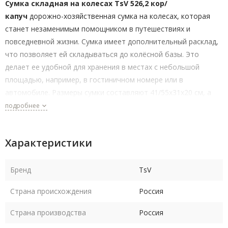
Сумка складная на колесах TsV 526,2 кор/
капуч
дорожно-хозяйственная сумка на колесах, которая
станет незаменимым помощником в путешествиях и
повседневной жизни. Сумка имеет дополнительный расклад,
что позволяет ей складываться до колёсной базы. Это
делает ее удобной для хранения в местах с небольшой
площадью, например, в гостиничном номере или в
автомобиле. Размеры сумки составляют 41/55х31х20 см, а
объем - 26/35 литров. Весит она всего 0,9 кг, что делает ее
подробнее
легкой и удобной для переноски. Для удобства переноски
предусмотрены эргономичная ручка и наплечный ремень.
Характеристики
Размеры сумки позволяют использовать ее в ручной клади
при авиапутешествиях. Материал сумки - текстиль, что
обеспечивает прочность и долговечность изделия. Замок на
Бренд
TsV
сумке выполнен в виде молнии, что обеспечивает быстрый и
Страна происхождения
Россия
легкий доступ к содержимому.
Страна производства
Россия
Сумка складная на колесах TsV - это всесезонный аксессуар,