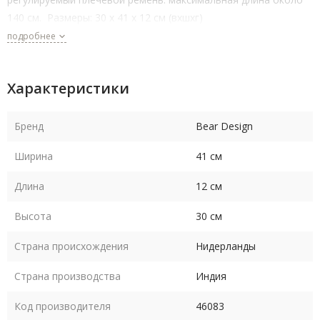
140 см. Размеры: 30 x 41 x 12 см (вхшхг)
подробнее
Выбирая эту стильную и функциональную сумку, вы
получаете надежный аксессуар, который станет
незаменимым помощником в повседневной жизни.
Характеристики
Бренд
Bear Design
Ширина
41 см
Длина
12 см
Высота
30 см
Страна происхождения
Нидерланды
Страна производства
Индия
Код производителя
46083