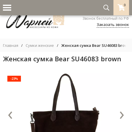
0
8-800-333-5530
Звонок бесплатный по РФ
Заказать звонок
Главная
/
Сумки женские
/
Женская сумка Bear SU46083 brown
Женская сумка Bear SU46083 brown
-23%
‹
›