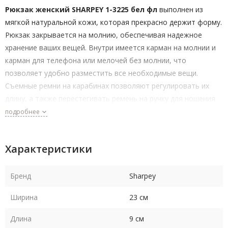
Рюкзак женский SHARPEY 1-3225 бел фл
выполнен из
мягкой натуральной кожи, которая прекрасно держит форму.
Рюкзак закрывается на молнию, обеспечивая надежное
хранение ваших вещей. Внутри имеется карман на молнии и
карман для телефона или мелочей без молнии, что
позволяет удобно разместить все необходимые вещи.
Съемные ремни на карабинах позволяют регулировать их
длину, а также перестегивать ремень на ручку для ношения
рюкзака на плече или через плечо, как женской сумочки.
подробнее
Размеры рюкзака составляют 25x 23 x 9 см, а высота ручки –
12 см. Выбирайте свой рюкзак SHARPEY для работы, прогулок
Характеристики
или приключений и наслаждайтесь комфортом и
практичностью этого аксессуара на долгие годы.
Бренд
Sharpey
Ширина
23 см
Длина
9 см