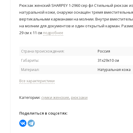
Рюкзак женский SHARPEY 1-2960 сер фл Стильный рюкзак и
натуральной кожи, снаружи оснащён тремя вместительны
вертикальными карманами на молнии. Внутри вместител
на молнии для документов и один открытый карман. Разме
29 см х 11 см
подробнее
Страна происхождения:
Россия
Габариты:
31х29х10 см
Материал:
Натуральная кожа
Все характеристики
Категории:
сумки женские
,
рюкзаки
Поделиться в соцсетях: