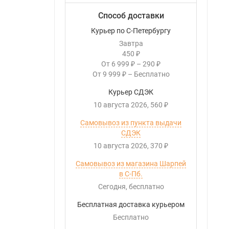
Способ доставки
Курьер по С-Петербургу
Завтра
450
₽
От
6 999
–
290
₽
₽
От
9 999
–
Бесплатно
₽
Курьер СДЭК
10 августа 2026
560
₽
Самовывоз из пункта выдачи
СДЭК
10 августа 2026
370
₽
Самовывоз из магазина Шарпей
в С-Пб.
Сегодня
Бесплатно
Бесплатная доставка курьером
Бесплатно