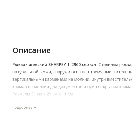
Описание
Рюкзак женский SHARPEY 1-2960 сер фл
Стильный рюкза
натуральной кожи, снаружи оснащён тремя вместительн
вертикальными карманами на молнии. Внутри вместитель
карман на молнии для документов и один открытый карма
Размеры 31 см x 29 см х 11 см
подробнее