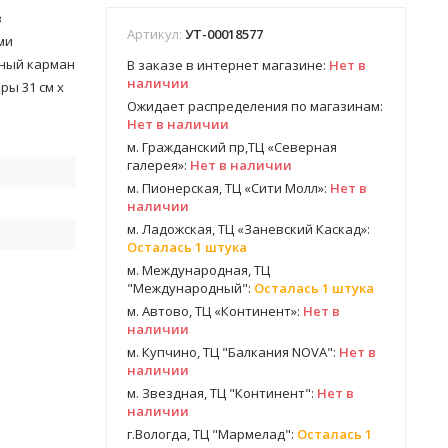
з
Артикул:
УТ-00018577
ми
ьный карман
В заказе в интернет магазине:
Нет в
наличии
ры 31 см x
Ожидает распределения по магазинам:
Нет в наличии
м. Гражданский пр,ТЦ «Северная
галерея»:
Нет в наличии
м. Пионерская, ТЦ «Сити Молл»:
Нет в
наличии
м. Ладожская, ТЦ «Заневский Каскад»:
Осталась 1 штука
м. Международная, ТЦ
"Международный":
Осталась 1 штука
м. Автово, ТЦ «Континент»:
Нет в
наличии
м. Купчино, ТЦ "Балкания NOVA":
Нет в
наличии
м. Звездная, ТЦ "Континент":
Нет в
наличии
г.Вологда, ТЦ "Мармелад":
Осталась 1