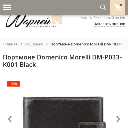
0
8-800-333-5530
Звонок бесплатный по РФ
Заказать звонок
Главная
/
Кошельки
/
Портмоне Domenico Morelli DM-P033-K001
Портмоне Domenico Morelli DM-P033-
K001 Black
-23%
‹
›