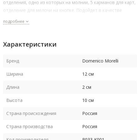
отделения, одно из которых на молнии, 5 карманов для карт,
отделение для мелочи на кнопке. Подойдет в качестве
подарка коллеге, мужу, любимому человеку.
подробнее
Характеристики
Бренд
Domenico Morelli
Ширина
12 см
Длина
2 см
Высота
10 см
Страна происхождения
Россия
Страна производства
Россия
Код производителя
P033-K001