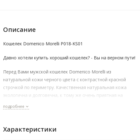
Описание
Кошелек Domenico Morelli P018-KS01
Давно хотели купить хороший кошелек? - Вы на верном пути!
Перед Вами мужской кошелек Domenico Morelli из
натуральной кожи черного цвета с контрастной красной
строчкой по периметру. Качественная натуральная кожа
экологична и долговечна, к тому же очень приятная на
ощупь. В кошельке есть два отделения для купюр, много
подробнее
кармашков для карт, в том числе и с прозрачными окошками.
Отдельный удобный монетник на молнии. С этим кошельком
все самое нужно будет всегда под рукой.
Характеристики