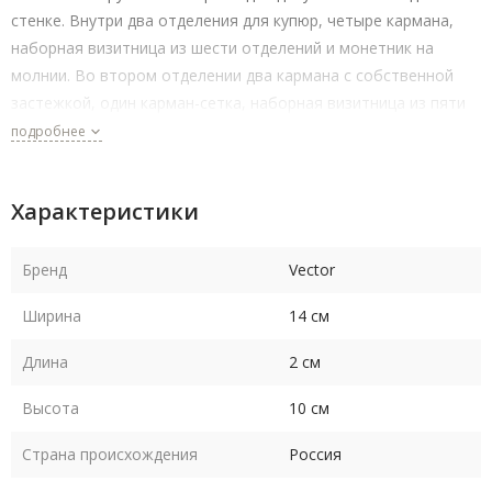
стенке. Внутри два отделения для купюр, четыре кармана,
наборная визитница из шести отделений и монетник на
молнии. Во втором отделении два кармана с собственной
застежкой, один карман-сетка, наборная визитница из пяти
отделений. 144 × 100 × 20 мм
подробнее
Характеристики
Бренд
Vector
Ширина
14 см
Длина
2 см
Высота
10 см
Страна происхождения
Россия