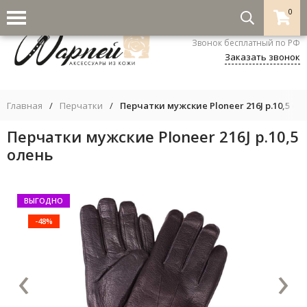
0
8-800-333-5530
Звонок бесплатный по РФ
Заказать звонок
Главная
/
Перчатки
/
Перчатки мужские Ploneer 216J р.10,5 ол
Перчатки мужские Ploneer 216J р.10,5
олень
ВЫГОДНО
-48%
‹
›