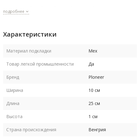
Классический крой и небольшой разрез сбоку делают эти
подробнее
перчатки удобными и стильными. Они подойдут для
повседневной носки и активного отдыха на свежем воздухе.
Характеристики
Выбирая перчатки мужские Ploneer, вы получаете не только
стильный аксессуар, но и надежный инструмент для защиты
Материал подкладки
Мех
ваших рук от холода и ветра.
Товар легкой промышленности
Да
Бренд
Ploneer
Ширина
10 см
Длина
25 см
Высота
1 см
Страна происхождения
Венгрия