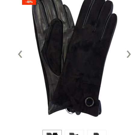
-48%
‹
›