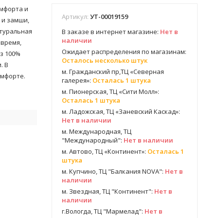
омфорта и
Артикул:
УТ-00019159
 и замши,
атуральная
В заказе в интернет магазине:
Нет в
наличии
 время,
Ожидает распределения по магазинам:
з 100%
Осталось несколько штук
. В
м. Гражданский пр,ТЦ «Северная
омфорте.
галерея»:
Осталась 1 штука
м. Пионерская, ТЦ «Сити Молл»:
Осталась 1 штука
м. Ладожская, ТЦ «Заневский Каскад»:
Нет в наличии
м. Международная, ТЦ
"Международный":
Нет в наличии
м. Автово, ТЦ «Континент»:
Осталась 1
штука
м. Купчино, ТЦ "Балкания NOVA":
Нет в
наличии
м. Звездная, ТЦ "Континент":
Нет в
наличии
г.Вологда, ТЦ "Мармелад":
Нет в