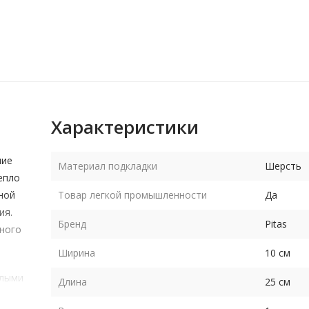
Характеристики
ние
Материал подкладки
Шерсть
епло
ной
Товар легкой промышленности
Да
ия.
Бренд
Pitas
ного
Ширина
10 см
плыми
Длина
25 см
и в