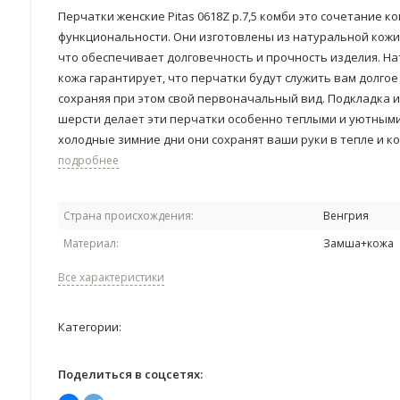
Перчатки женские Pitas 0618Z р.7,5 комби это сочетание к
функциональности. Они изготовлены из натуральной кожи
что обеспечивает долговечность и прочность изделия. Н
кожа гарантирует, что перчатки будут служить вам долгое
сохраняя при этом свой первоначальный вид. Подкладка и
шерсти делает эти перчатки особенно теплыми и уютными
холодные зимние дни они сохранят ваши руки в тепле и к
подробнее
Страна происхождения:
Венгрия
Материал:
Замша+кожа
Все характеристики
Категории:
Поделиться в соцсетях: