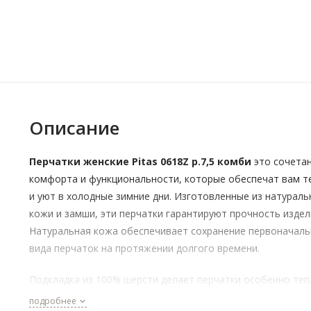
Описание
Перчатки женские Pitas 0618Z р.7,5 комби
это сочета
комфорта и функциональности, которые обеспечат вам т
и уют в холодные зимние дни. Изготовленные из натураль
кожи и замши, эти перчатки гарантируют прочность издел
Натуральная кожа обеспечивает сохранение первоначаль
вида перчаток на протяжении долгого времени.
Подкладка из 100% шерсти делает перчатки особенно те
и уютными. В холодные зимние дни они сохранят ваши рук
подробнее