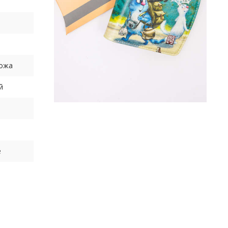
ожа
й
ы
е