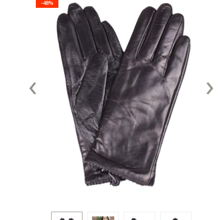
-48%
‹
›