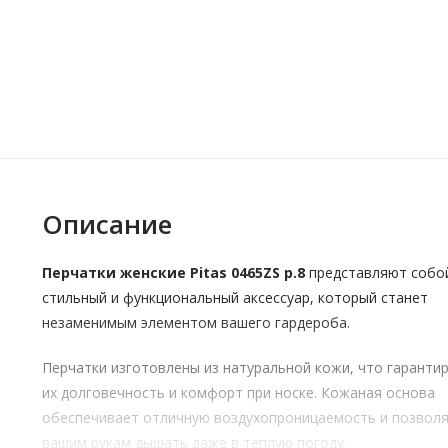
Описание
Перчатки женские Pitas 0465ZS р.8
представляют собо
стильный и функциональный аксессуар, который станет
незаменимым элементом вашего гардероба.
Перчатки изготовлены из натуральной кожи, что гаранти
их долговечность и комфорт при носке. Кожаная основа
обеспечивает отличную воздухопроницаемость и позвол
вашим рукам дышать даже в теплую погоду.