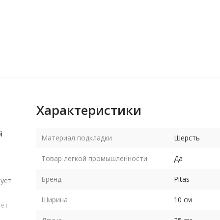
Характеристики
й
Материал подкладки
Шерсть
Товар легкой промышленности
Да
Бренд
Pitas
рует
Ширина
10 см
яет