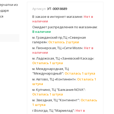
перчатки из
Артикул:
УТ-00018689
одаря
ся
В заказе в интернет магазине:
Нет в
наличии
Ожидает распределения по магазинам:
В наличии
м. Гражданский пр,ТЦ «Северная
галерея»:
Осталось 2 штуки
м. Пионерская, ТЦ «Сити Молл»:
Нет в
наличии
м. Ладожская, ТЦ «Заневский Каскад»:
Осталась 1 штука
м. Международная, ТЦ
"Международный":
Осталась 1 штука
м. Автово, ТЦ «Континент»:
Осталась 1
штука
м. Купчино, ТЦ "Балкания NOVA":
Осталась 1 штука
м. Звездная, ТЦ "Континент":
Осталась
1 штука
г.Вологда, ТЦ "Мармелад":
Нет в