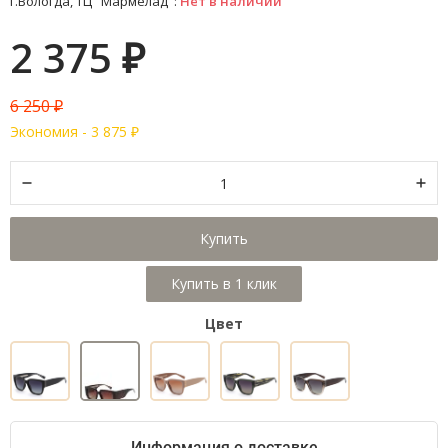
г.Вологда, ТЦ "Мармелад":
Нет в наличии
2 375
₽
6 250
₽
Экономия -
3 875
₽
Купить
Цвет
Информация о доставке