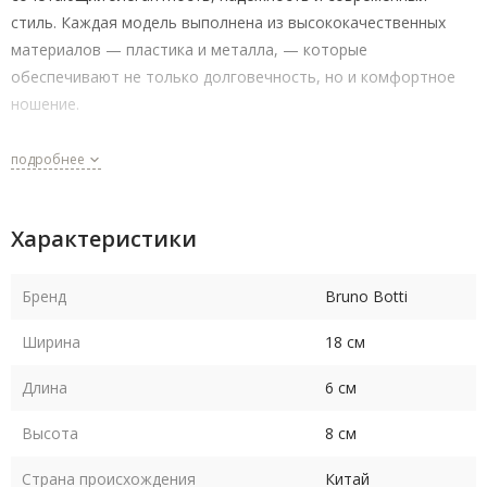
стиль. Каждая модель выполнена из высококачественных
материалов — пластика и металла, — которые
обеспечивают не только долговечность, но и комфортное
ношение.
Каждая модель продумана до мелочей, чтобы обеспечить
подробнее
идеальную посадку и комфорт на протяжении всего дня.
Bruno Botti учитывает анатомические особенности мужского
лица, создавая оправы, которые удобно сидят и не создают
Характеристики
дискомфорта даже при длительном ношении
Bruno Botti — выбор тех, кто ценит стиль, качество и
Бренд
Bruno Botti
надежность.
Ширина
18 см
Длина
6 см
Высота
8 см
Страна происхождения
Китай