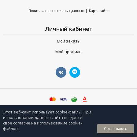
|
Политика персональных данных
Карта сайта
Личный кабинет
Мои заказы
Мой профиль
©
sharpeyshop.ru
Этот веб-сайт использует cookie-файлы. При
использовании данного сайта вы даете
свое согласие на использование cookie-
0
файлов.
Соглашаюсь