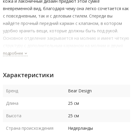
кожа и лаконичный дизайн придают этой сумке
вневременной вид, благодаря чему она легко сочетается как
с повседневным, так и с деловым стилем. Спереди вы
найдёте прочный передний карман с клапаном, в котором
удобно хранить вещи, которые должны быть под рукой.
Основное отделение закрывается на молнию и имеет чёткую
структуру с дополнительным карманом на молнии и двумя
накладными карманами, которые идеально подходят для
подробнее
телефона, ключей или небольшого кошелька. Сзади есть ещё
один карман на молнии для дополнительного места для
Характеристики
хранения. Благодаря регулируемому длинному плечевому
ремню вы можете носить сумку, как на плече, так и через
плечо.
Бренд
Bear Design
Длина
25 см
Высота
25 см
Страна происхождения
Нидерланды