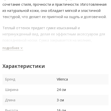
сочетание стиля, прочности и практичности. Изготовленная
из натуральной кожи, она обладает мягкой и эластичной
текстурой, что делает ее приятной на ощупь и долговечной.
Теплый оттенок придает сумке изысканный и
непринужденный вид, делая ее эффектным аксессуаром для
повседневной носки. Сумка закрывается на молнию,
обеспечивая надежное хранение ваших вещей. Регулируемый
подробнее
плечевой ремень позволяет носить сумку через плечо или на
плече, обеспечивая комфорт и удобство в использовании.
Характеристики
Выбирая сумку женскую Vilenca, вы получаете стильный,
практичный и надежный аксессуар, который станет
Бренд
Vilenca
незаменимым элементом вашего гардероба.
Ширина
24 см
Длина
3 см
Высота
16 см