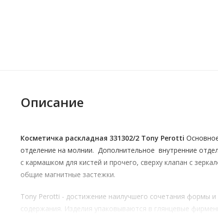
Описание
Косметичка раскладная 331302/2 Tony Perotti
Основно
отделение на молнии.
Дополнительное внутренние отде
с кармашком для кистей и прочего, сверху клапан с зеркал
общие магнитные застежки.
Tony Perotti - достижение наилучшего сочетания формы и
содержания. Изделия упаковываются в глянцевые фирме