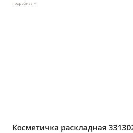
подарочные коробочки.
подробнее
Косметичка раскладная 331302