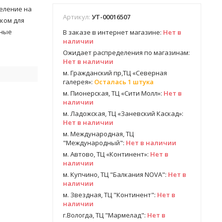
деление на
Артикул:
УТ-00016507
ком для
тные
В заказе в интернет магазине:
Нет в
наличии
Ожидает распределения по магазинам:
Нет в наличии
м. Гражданский пр,ТЦ «Северная
галерея»:
Осталась 1 штука
м. Пионерская, ТЦ «Сити Молл»:
Нет в
наличии
м. Ладожская, ТЦ «Заневский Каскад»:
Нет в наличии
м. Международная, ТЦ
"Международный":
Нет в наличии
м. Автово, ТЦ «Континент»:
Нет в
наличии
м. Купчино, ТЦ "Балкания NOVA":
Нет в
наличии
м. Звездная, ТЦ "Континент":
Нет в
наличии
г.Вологда, ТЦ "Мармелад":
Нет в