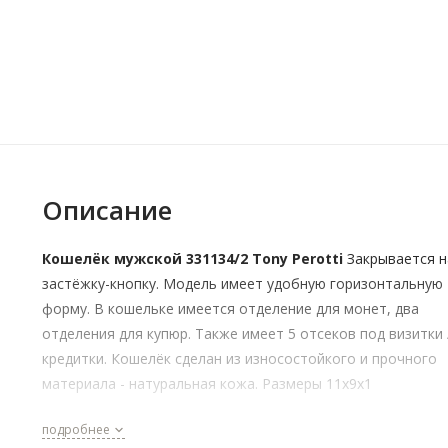
Описание
Кошелёк мужской 331134/2 Tony Perotti
Закрывается н
застёжку-кнопку. Модель имеет удобную горизонтальную
форму. В кошельке имеется отделение для монет, два
отделения для купюр. Также имеет 5 отсеков под визитки 
кредитки. Кошелёк сделан из износостойкого и прочного
материала - натуральная кожа. Размеры 11x9x1
подробнее