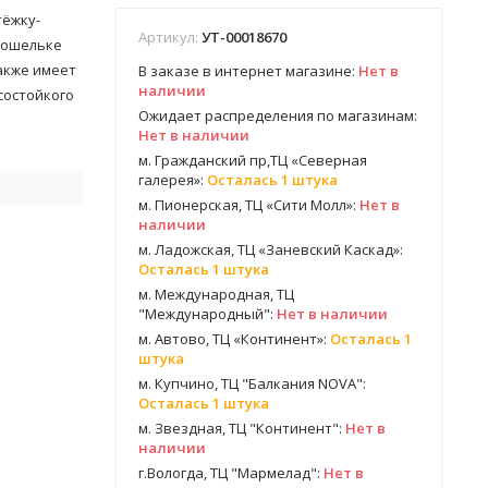
тёжку-
Артикул:
УТ-00018670
кошельке
Также имеет
В заказе в интернет магазине:
Нет в
наличии
состойкого
Ожидает распределения по магазинам:
Нет в наличии
м. Гражданский пр,ТЦ «Северная
галерея»:
Осталась 1 штука
м. Пионерская, ТЦ «Сити Молл»:
Нет в
наличии
м. Ладожская, ТЦ «Заневский Каскад»:
Осталась 1 штука
м. Международная, ТЦ
"Международный":
Нет в наличии
м. Автово, ТЦ «Континент»:
Осталась 1
штука
м. Купчино, ТЦ "Балкания NOVA":
Осталась 1 штука
м. Звездная, ТЦ "Континент":
Нет в
наличии
г.Вологда, ТЦ "Мармелад":
Нет в