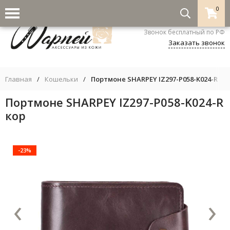
0
8-800-333-5530
Звонок бесплатный по РФ
Заказать звонок
Главная
/
Кошельки
/
Портмоне SHARPEY IZ297-P058-K024-R ко
Портмоне SHARPEY IZ297-P058-K024-R
кор
-23%
‹
›