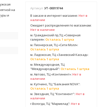
мужская
Артикул:
УТ-00019744
риятной на
туры и
В заказе в интернет магазине:
Нет в
наличии
Ожидает распределения по магазинам:
Нет в наличии
м. Гражданский пр,ТЦ «Северная
галерея»:
Осталась 1 штука
м. Пионерская, ТЦ «Сити Молл»:
Осталась 1 штука
м. Ладожская, ТЦ «Заневский Каскад»:
Осталась 1 штука
м. Международная, ТЦ
"Международный":
Осталась 1 штука
м. Автово, ТЦ «Континент»:
Нет в
наличии
м. Купчино, ТЦ "Балкания NOVA":
Осталась 1 штука
м. Звездная, ТЦ "Континент":
Нет в
наличии
г.Вологда, ТЦ "Мармелад":
Нет в