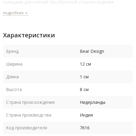
кольцами для ключей. На обратной стороне изделия
кармашек на молнии. Ключницу можно использовать как
подробнее
компактный кошелек для небольших сумм и карт.
Характеристики
Бренд
Bear Design
Ширина
12 см
Длина
1 см
Высота
8 см
Страна происхождения
Нидерланды
Страна производства
Индия
Код производителя
7616