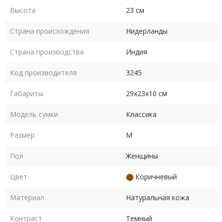
необходимого.
Высота
23 см
В целом, сумка Bear - это стильный и практичный аксессуар,
Страна происхождения
Нидерланды
который станет незаменимым помощником в повседневной
жизни.
Страна производства
Индия
Код производителя
3245
Габариты
29х23х10 см
Модель сумки
Классика
Размер
M
Пол
Женщины
Цвет
Коричневый
Материал
Натуральная кожа
Контраст
Темный