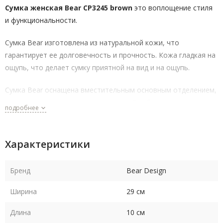
Сумка женская Bear CP3245 brown
это воплощение стиля
и функциональности.
Сумка Bear изготовлена из натуральной кожи, что
гарантирует ее долговечность и прочность. Кожа гладкая на
ощупь, что делает сумку приятной на вид и на ощупь.
Сумка Bear оснащена вместительным основным отделением,
которое можно закрыть на молнию. Два боковых кармана и
подробнее
один внутренний карман на молнии добавляют
функциональности. Оснащена дополнительным плечевым
ремнем, что позволяет носить ее как сумочку или как сумку
Характеристики
через плечо. Основное отделение закрывается на молнию, а
два боковых кармана и один внутренний карман на молнии
Бренд
Bear Design
обеспечивают дополнительное пространство для хранения.
Ширина
29 см
Размеры сумки составляют 23,5 x 28,5 x 11 см, что делает ее
достаточно вместительной для переноски всего
Длина
10 см