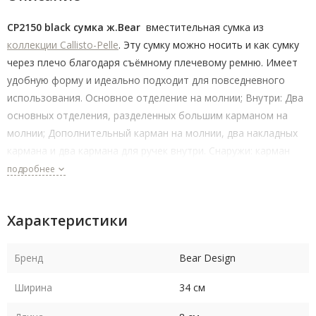
CP2150 black сумка ж.Bear
вместительная сумка из
коллекции Callisto-Pelle
. Эту сумку можно носить и как сумку
через плечо благодаря съёмному плечевому ремню. Имеет
удобную форму и идеально подходит для повседневного
использования. Основное отделение на молнии; Внутри: Два
основных отделения, разделенных большим карманом на
молнии; Дополнительный карман на молнии, два накладных
кармана и два кармана для ручек внутри. Снаружи: карман
для быстрого доступа. Съемный плечевой ремень.
подробнее
Характеристики
Бренд
Bear Design
Ширина
34 см