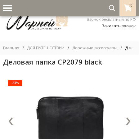
0
8-800-333-5530
Звонок бесплатный по РФ
Заказать звонок
Главная
/
ДЛЯ ПУТЕШЕСТВИЙ
/
Дорожные аксессуары
/
Делова
Деловая папка CP2079 black
-23%
‹
›