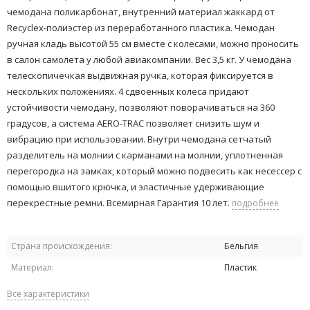
чемодана поликарбонат, внутренний материал жаккард от
Recyclex-полиэстер из переработанного пластика. Чемодан
ручная кладь высотой 55 см вместе с колесами, можно проносить
в салон самолета у любой авиакомпании. Вес 3,5 кг. У чемодана
телескопичечкая выдвижная ручка, которая фиксируется в
нескольких положениях. 4 сдвоенных колеса придают
устойчивости чемодану, позволяют поворачиваться на 360
градусов, а система AERO-TRAC позволяет снизить шум и
вибрацию при использовании. Внутри чемодана сетчатый
разделитель на молнии с карманами на молнии, уплотненная
перегородка на замках, который можно подвесить как несессер с
помощью вшитого крючка, и эластичные удерживающие
перекрестные ремни. Всемирная Гарантия 10 лет.
подробнее
Страна происхождения:
Бельгия
Материал:
Пластик
Все характеристики