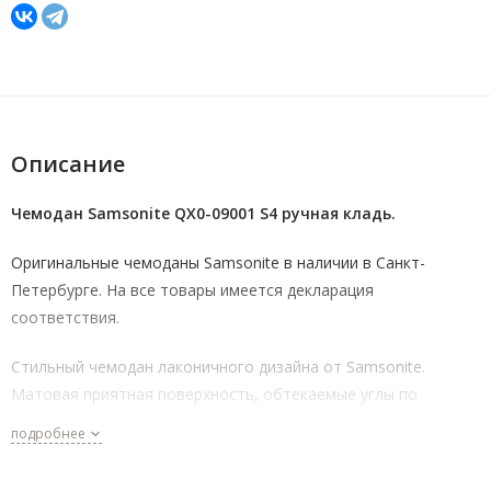
Описание
Чемодан Samsonite QX0-09001 S4 ручная кладь.
Оригинальные чемоданы Samsonite в наличии в Санкт-
Петербурге. На все товары имеется декларация
соответствия.
Стильный чемодан лаконичного дизайна от Samsonite.
Матовая приятная поверхность, обтекаемые углы по
периметру. Материал чемодана поликарбонат, внутренний
подробнее
материал жаккард от Recyclex-полиэстер из
переработанного пластика. Чемодан ручная кладь высотой