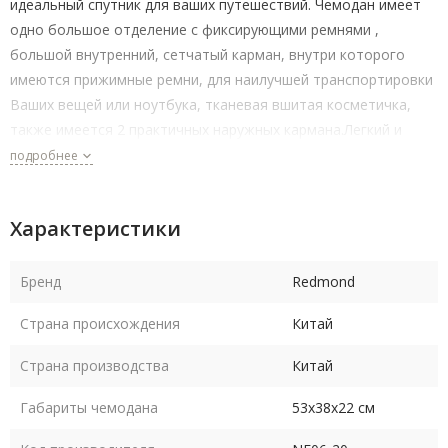
идеальный спутник для ваших путешествий. Чемодан имеет
одно большое отделение с фиксирующими ремнями ,
большой внутренний, сетчатый карман, внутри которого
имеются прижимные ремни, для наилучшей транспортировки
Ваших вещей или ноутбука, тканевая вшитая косметичка,
также имеется 2 практичных наружных кармана.Легкий и
маневренный, он обеспечит комфортное перемещение по
подробнее
аэропортам и вокзалам.Колесная система оснащена
подшипниками скольжения, полиуретановыми
Характеристики
колесами, вращающимися на 360 градусов. Встроенный TSA
замок, телескопическая ручка.
Бренд
Redmond
Страна происхождения
Китай
Страна производства
Китай
Габариты чемодана
53х38х22 см