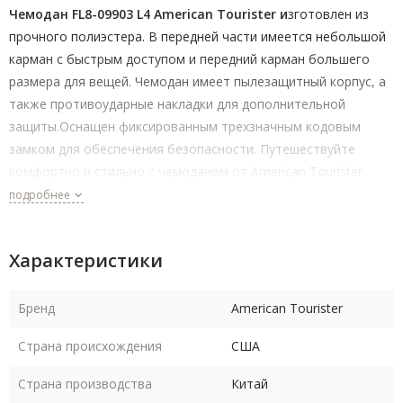
Чемодан FL8-09903 L4 American Tourister
и
зготовлен из
прочного полиэстера. В передней части имеется небольшой
карман с быстрым доступом и передний карман большего
размера для вещей. Чемодан имеет пылезащитный корпус, а
также противоударные накладки для дополнительной
защиты.Оснащен фиксированным трехзначным кодовым
замком для обеспечения безопасности. Путешествуйте
комфортно и стильно с чемоданом от American Tourister
серии Duncan.
подробнее
Характеристики
Бренд
American Tourister
Страна происхождения
США
Страна производства
Китай