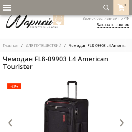
0
8-800-333-5530
Звонок бесплатный по РФ
Заказать звонок
Главная
/
ДЛЯ ПУТЕШЕСТВИЙ
/
Чемодан FL8-09903 L4 American T
Чемодан FL8-09903 L4 American
Tourister
-23%
‹
›