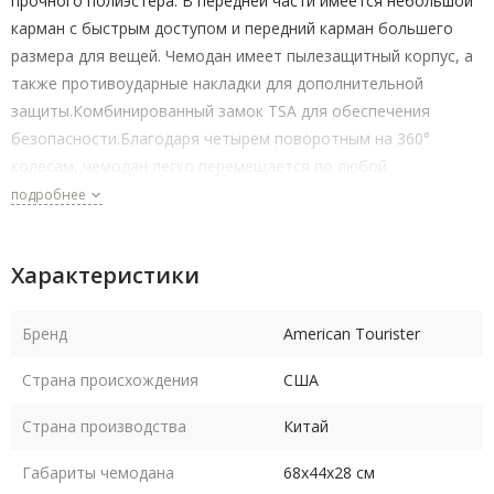
прочного полиэстера. В передней части имеется небольшой
карман с быстрым доступом и передний карман большего
размера для вещей. Чемодан имеет пылезащитный корпус, а
также противоударные накладки для дополнительной
защиты.Комбинированный замок TSA для обеспечения
безопасности.Благодаря четырем поворотным на 360°
колесам, чемодан легко перемещается по любой
поверхности. Современный дизайн поможет ему выделиться
подробнее
на багажной ленте. Путешествуйте комфортно и стильно с
чемоданом от American Tourister серии Duncan+.
Характеристики
Бренд
American Tourister
Страна происхождения
США
Страна производства
Китай
Габариты чемодана
68х44х28 см