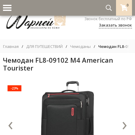
0
8-800-333-5530
Звонок бесплатный по РФ
Заказать звонок
Главная
/
ДЛЯ ПУТЕШЕСТВИЙ
/
Чемоданы
/
Чемодан FL8-09102
Чемодан FL8-09102 M4 American
Tourister
-23%
‹
›