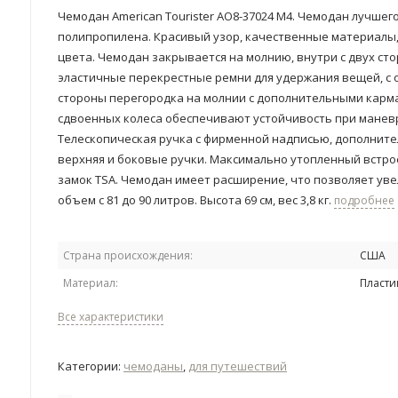
Чемодан Аmerican Тourister AO8-37024 M4. Чемодан лучшег
полипропилена. Красивый узор, качественные материалы
цвета. Чемодан закрывается на молнию, внутри с двух ст
эластичные перекрестные ремни для удержания вещей, с 
стороны перегородка на молнии с дополнительными карма
сдвоенных колеса обеспечивают устойчивость при манев
Телескопическая ручка с фирменной надписью, дополнит
верхняя и боковые ручки. Максимально утопленный встр
замок TSA. Чемодан имеет расширение, что позволяет ув
объем с 81 до 90 литров. Высота 69 см, вес 3,8 кг.
подробнее
Страна происхождения:
США
Материал:
Пласти
Все характеристики
Категории:
чемоданы
,
для путешествий