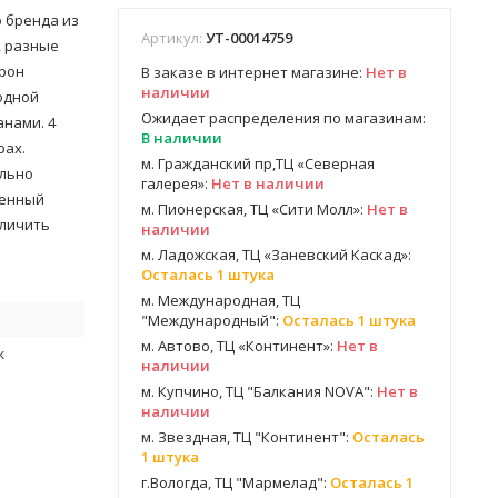
о бренда из
Артикул:
УТ-00014759
, разные
орон
В заказе в интернет магазине:
Нет в
наличии
одной
Ожидает распределения по магазинам:
нами. 4
В наличии
рах.
м. Гражданский пр,ТЦ «Северная
ельно
галерея»:
Нет в наличии
оенный
м. Пионерская, ТЦ «Сити Молл»:
Нет в
еличить
наличии
м. Ладожская, ТЦ «Заневский Каскад»:
Осталась 1 штука
м. Международная, ТЦ
"Международный":
Осталась 1 штука
м. Автово, ТЦ «Континент»:
Нет в
к
наличии
м. Купчино, ТЦ "Балкания NOVA":
Нет в
наличии
м. Звездная, ТЦ "Континент":
Осталась
1 штука
г.Вологда, ТЦ "Мармелад":
Осталась 1