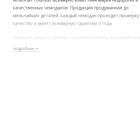
качественных чемоданов. Продукция продуманная до
мельчайших деталей, каждый чемодан проходит проверку
качество и имеет всемирную гарантию 3 года.
Чемодан лучшего бренда из полипропилена. Красивый узо
качественные материалы, разные цвета. Чемодан закрыва
подробнее
на молнию, внутри с двух сторон эластичные перекрестны
ремни для удержания вещей, с одной стороны перегородк
молнии с дополнительными карманами. 4 сдвоенных коле
обеспечивают устойчивость при маневрах. Телескопическ
ручка с фирменной надписью, дополнительно верхняя и
боковые ручки. Максимально утопленный встроенный зам
TSA. Чемодан имеет расширение, что позволяет увеличит
объем с 81 до 90 литров. Высота 69 см, вес 3,8 кг.