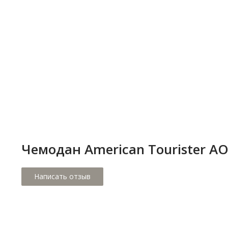
Чемодан Аmerican Тourister A