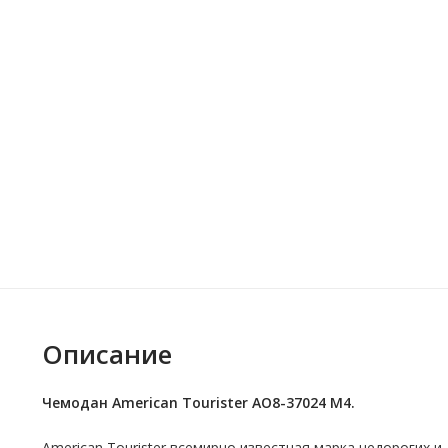
Описание
Чемодан Аmerican Тourister AO8-37024 M4.
American Tourister всемирно известная марка недорогих и