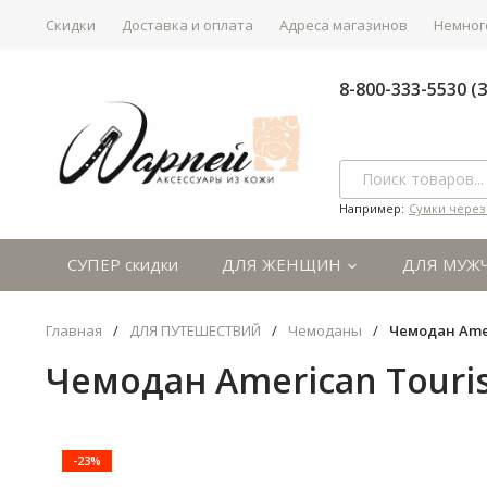
Скидки
Доставка и оплата
Адреса магазинов
Немного
8-800-333-5530 
Например:
Сумки через
СУПЕР скидки
ДЛЯ ЖЕНЩИН
ДЛЯ МУЖ
Главная
/
ДЛЯ ПУТЕШЕСТВИЙ
/
Чемоданы
/
Чемодан Аmer
Чемодан Аmerican Тouris
-23%