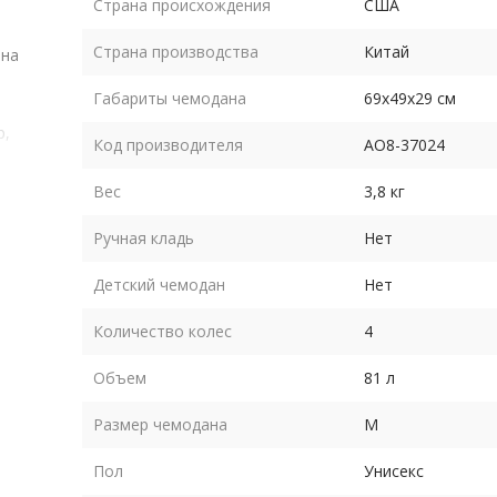
Страна происхождения
США
Страна производства
Китай
 на
Габариты чемодана
69х49х29 см
р,
Код производителя
AO8-37024
ется
е
Вес
3,8 кг
а на
Ручная кладь
Нет
са
ая
Детский чемодан
Нет
ок
Количество колес
4
ь
Объем
81 л
Размер чемодана
M
Пол
Унисекс