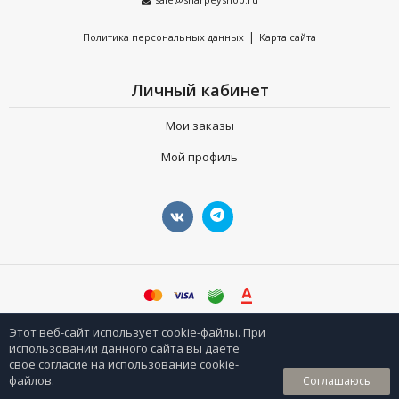
|
Политика персональных данных
Карта сайта
Личный кабинет
Мои заказы
Мой профиль
©
sharpeyshop.ru
Этот веб-сайт использует cookie-файлы. При
использовании данного сайта вы даете
свое согласие на использование cookie-
0
файлов.
Соглашаюсь