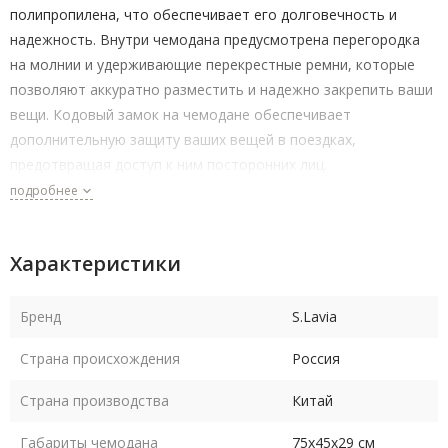
полипропилена, что обеспечивает его долговечность и
надежность. Внутри чемодана предусмотрена перегородка
на молнии и удерживающие перекрестные ремни, которые
позволяют аккуратно разместить и надежно закрепить ваши
вещи. Кодовый замок на чемодане обеспечивает
дополнительную защиту ваших вещей в поездках,
предотвращая доступ к ним посторонних лиц.
подробнее
Чемодан S.Lavia - это стильный и функциональный выбор для
тех, кто ценит прочность, легкость и надежность.
Характеристики
Бренд
S.Lavia
Страна происхождения
Россия
Страна производства
Китай
Габариты чемодана
75х45х29 см