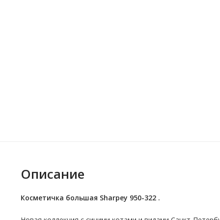
Описание
Косметичка большая Sharpey 950-322 .
Новая коллекция с синими котами и видами Санкт-Петербу