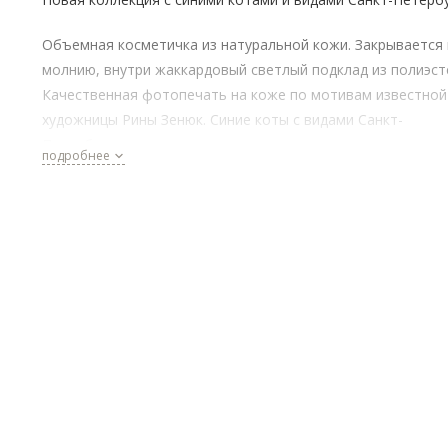
Объемная косметичка из натуральной кожи. Закрывается 
молнию, внутри жаккардовый светлый подклад из полиэст
Качественная фотопечать на коже по мотивам известной
художницы Рины Зенюк. Синие коты с видами Санкт-
Петербурга станут прекрасным сувениром и отличным
подробнее
подарком. Вы можете собрать целую коллекцию из кошел
обложки и визитницы.