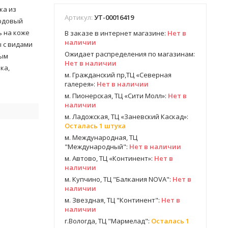
ка из
Артикул:
УТ-00016419
ардовый
ь на коже
В заказе в интернет магазине:
Нет в
наличии
 с видами
Ожидает распределения по магазинам:
ным
Нет в наличии
ка,
м. Гражданский пр,ТЦ «Северная
галерея»:
Нет в наличии
м. Пионерская, ТЦ «Сити Молл»:
Нет в
наличии
м. Ладожская, ТЦ «Заневский Каскад»:
Осталась 1 штука
м. Международная, ТЦ
"Международный":
Нет в наличии
м. Автово, ТЦ «Континент»:
Нет в
наличии
м. Купчино, ТЦ "Балкания NOVA":
Нет в
наличии
м. Звездная, ТЦ "Континент":
Нет в
наличии
г.Вологда, ТЦ "Мармелад":
Осталась 1