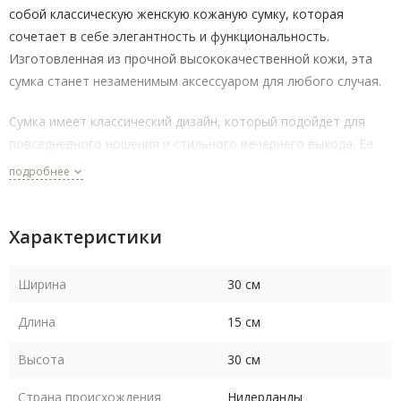
собой классическую женскую кожаную сумку, которая
сочетает в себе элегантность и функциональность.
Изготовленная из прочной высококачественной кожи, эта
сумка станет незаменимым аксессуаром для любого случая.
Сумка имеет классический дизайн, который подойдет для
повседневного ношения и стильного вечернего выхода. Ее
размеры составляют 30 см в длину, 15 см в ширину и 30 см в
подробнее
высоту, что делает ее достаточно вместительной для
хранения необходимых вещей.
Характеристики
Высококачественная кожа, из которой изготовлена сумка,
обеспечивает долговечность и надежность аксессуара.
Ширина
30 см
Выбирая сумку женскую dR Amsterdam, вы получаете
Длина
15 см
стильный и практичный аксессуар, который станет
незаменимым дополнением к вашему образу и подчеркнет
Высота
30 см
ваш изысканный вкус.
Страна происхождения
Нидерланды