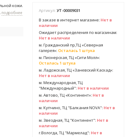
льной кожи.
Артикул:
УТ-00009031
.
подробнее
В заказе в интернет магазине:
Нет в
наличии
Ожидает распределения по магазинам:
Нет в наличии
м. Гражданский пр,ТЦ «Северная
галерея»:
Осталась 1 штука
м. Пионерская, ТЦ «Сити Молл»:
Осталась 1 штука
м. Ладожская, ТЦ «Заневский Каскад»:
Нет в наличии
м. Международная, ТЦ
"Международный":
Нет в наличии
м. Автово, ТЦ «Континент»:
Нет в
наличии
м. Купчино, ТЦ "Балкания NOVA":
Нет в
наличии
м. Звездная, ТЦ "Континент":
Нет в
наличии
г.Вологда, ТЦ "Мармелад":
Нет в