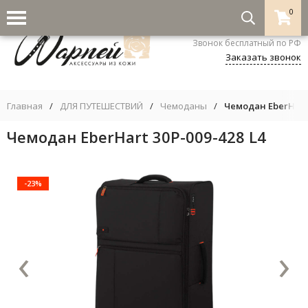
0
8-800-333-5530
Звонок бесплатный по РФ
Заказать звонок
Главная
/
ДЛЯ ПУТЕШЕСТВИЙ
/
Чемоданы
/
Чемодан EberHart 
Чемодан EberHart 30P-009-428 L4
-23%
‹
›