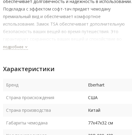
обеспечивает долговечность и надежность в использовании.
Подкладка с эффектом софт-тач придает чемодану
премиальный вид и обеспечивает комфортное
использование. Замок TSA обеспечивает дополнительную
безопасность ваших вещей во время путешествия. Это
гарантирует сохранность ваших вещей и спокойствие во
время поездки. Внутри чемодана предусмотрены
подробнее
утягивающие ремни и дополнительные карманы для
удобного размещения вещей. Чемодан оснащен четырьмя
Характеристики
двойными колесами, что обеспечивает плавное и легкое
движение по любой поверхности.
Бренд
Eberhart
Вес чемодана составляет всего 3кг, что делает его легким и
Страна происхождения
США
удобным для переноски.
Страна производства
Китай
Габариты чемодана
77х47х32 см