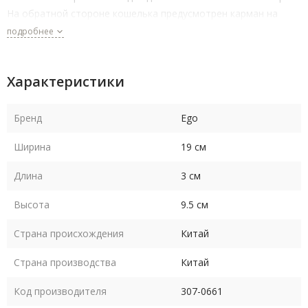
На обратной стороне кошелька предусмотрен карман на
молнии для монет. Размеры 18.5х9.х2.5см
подробнее
Характеристики
Бренд
Ego
Ширина
19 см
Длина
3 см
Высота
9.5 см
Страна происхождения
Китай
Страна производства
Китай
Код производителя
307-0661