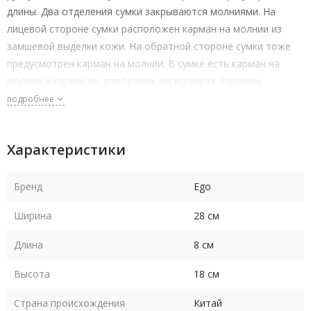
длины. Два отделения сумки закрываются молниями. На
лицевой стороне сумки расположен карман на молнии из
замшевой выделки кожи. На обратной стороне сумки тоже
предусмотрен карман на молнии. В сумке есть карман на
молнии и кармашек для прочих аксессуарах. Размеры
28х17х10см
подробнее
Характеристики
Бренд
Ego
Ширина
28 см
Длина
8 см
Высота
18 см
Страна происхождения
Китай