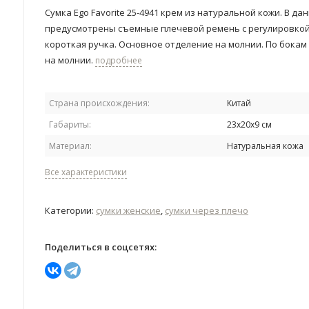
Сумка Ego Favorite 25-4941 крем ​​из натуральной кожи. В д
предусмотрены съемные плечевой ремень с регулировкой
короткая ручка. Основное отделение на молнии. По бока
на молнии.
подробнее
Страна происхождения:
Китай
Габариты:
23х20х9 см
Материал:
Натуральная кожа
Все характеристики
Категории:
сумки женские
,
сумки через плечо
Поделиться в соцсетях: