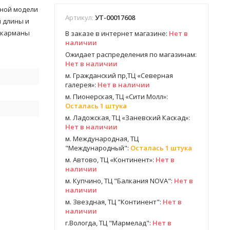
анной модели
Артикул:
УТ-00017608
 длины и
м карманы
В заказе в интернет магазине:
Нет в
наличии
Ожидает распределения по магазинам:
Нет в наличии
м. Гражданский пр,ТЦ «Северная
галерея»:
Нет в наличии
м. Пионерская, ТЦ «Сити Молл»:
Осталась 1 штука
м. Ладожская, ТЦ «Заневский Каскад»:
Нет в наличии
м. Международная, ТЦ
"Международный":
Осталась 1 штука
м. Автово, ТЦ «Континент»:
Нет в
наличии
м. Купчино, ТЦ "Балкания NOVA":
Нет в
наличии
м. Звездная, ТЦ "Континент":
Нет в
наличии
г.Вологда, ТЦ "Мармелад":
Нет в