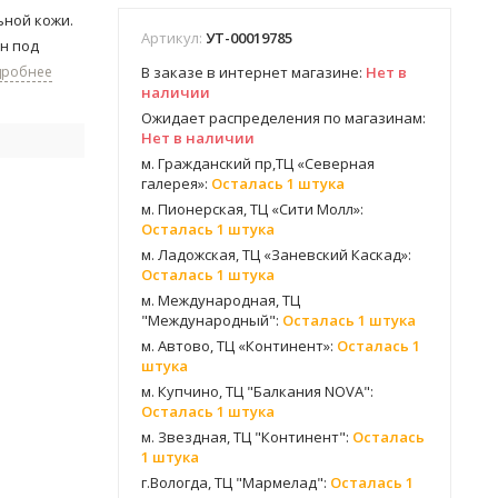
ьной кожи.
Артикул:
УТ-00019785
ан под
дробнее
В заказе в интернет магазине:
Нет в
наличии
Ожидает распределения по магазинам:
Нет в наличии
м. Гражданский пр,ТЦ «Северная
галерея»:
Осталась 1 штука
м. Пионерская, ТЦ «Сити Молл»:
Осталась 1 штука
м. Ладожская, ТЦ «Заневский Каскад»:
Осталась 1 штука
м. Международная, ТЦ
"Международный":
Осталась 1 штука
м. Автово, ТЦ «Континент»:
Осталась 1
штука
м. Купчино, ТЦ "Балкания NOVA":
Осталась 1 штука
м. Звездная, ТЦ "Континент":
Осталась
1 штука
г.Вологда, ТЦ "Мармелад":
Осталась 1