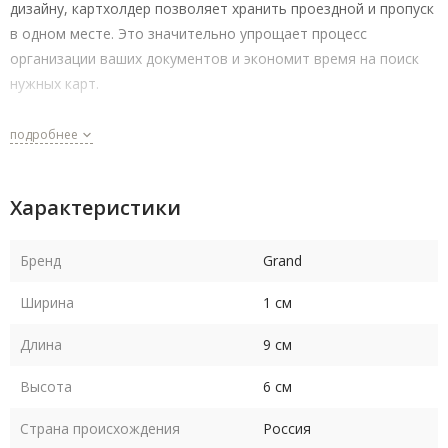
дизайну, картхолдер позволяет хранить проездной и пропуск
в одном месте. Это значительно упрощает процесс
организации ваших документов и экономит время на поиск
нужных карт.
Картхолдер также можно использовать как визитницу для
подробнее
собственных визиток, что делает его многофункциональным
аксессуаром.
Характеристики
Выбирая картхолдер 02-103, вы получаете стильный,
практичный и долговечный аксессуар, который станет
Бренд
Grand
незаменимым помощником в вашей повседневной жизни.
Ширина
1 см
Длина
9 см
Высота
6 см
Страна происхождения
Россия