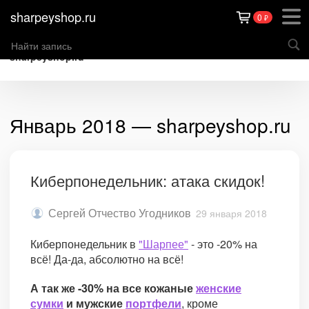
sharpeyshop.ru
0
₽
sharpeyshop.ru
Январь 2018 — sharpeyshop.ru
Киберпонедельник: атака скидок!
Сергей Отчество Угодников
29 января 2018
Киберпонедельник в
"Шарпее"
- это -20% на
всё! Да-да, абсолютно на всё!
А так же -30% на все кожаные
женские
сумки
и мужские
портфели
, кроме